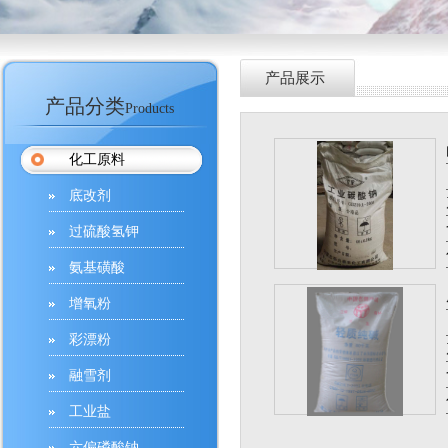
产品展示
产品分类
Products
化工原料
底改剂
过硫酸氢钾
氨基磺酸
增氧粉
彩漂粉
融雪剂
工业盐
六偏磷酸钠