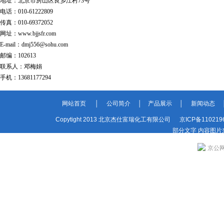
地址：北京市房山区良乡江村73号
电话：010-61222809
传真：010-69372052
网址：www.bjjsfr.com
E-mail：dmj556@sohu.com
邮编：102613
联系人：邓梅娟
手机：13681177294
网站首页 │
公司简介 │
产品展示 │
新闻动态 
Copytight 2013 北京杰仕富瑞化工有限公司
京ICP备110219
部分文字 内容图片
京公网