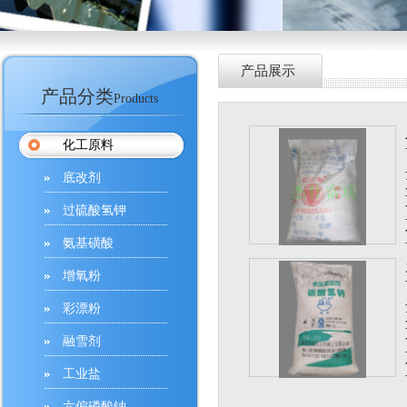
产品展示
产品分类
Products
化工原料
底改剂
过硫酸氢钾
氨基磺酸
增氧粉
彩漂粉
融雪剂
工业盐
六偏磷酸钠