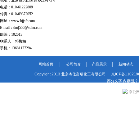
地址：北京市房山区良乡江村73号
电话：010-61222809
传真：010-69372052
网址：www.bjjsfr.com
E-mail：dmj556@sohu.com
邮编：102613
联系人：邓梅娟
手机：13681177294
网站首页 │
公司简介 │
产品展示 │
新闻动态 
Copytight 2013 北京杰仕富瑞化工有限公司
京ICP备110219
部分文字 内容图片
京公网